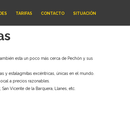
DES
TARIFAS
CONTACTO
SITUACIÓN
as
, también esta un poco más cerca de Pechón y sus
s y estalagmitas excéntricas, únicas en el mundo.
local a precios razonables.
, San Vicente de la Barquera, Llanes, etc.