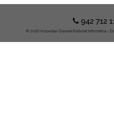
942 712 1
© 2018 Hospedaje Granada.
Puntonet Informática - 